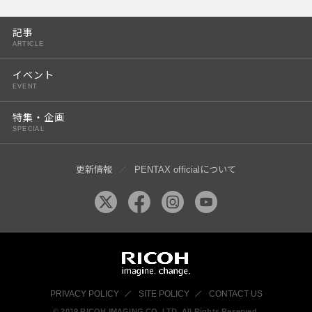
PENTAX K-3 Mark III
記事
PENTAX K-1 Mark II
ARTICLE
PENTAX KP
イベント
EVENT
PENTAX 645Z
特集・企画
SPECIAL
更新情報
PENTAX officialについて
PRIVACY POLICY
SITE POLICY
CONTACT US
© 2019 RICOH IMAGING CO, LTD. All Rights Reserved.