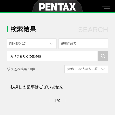
検索結果
SEARCH
PENTAX 17
記事作成者
すべて
すべて
PENTAX K-70
写真家
絞り込み結果 : 0件
参考にした人の多い順
PENTAX KF
社員
新着順
PENTAX K-1
漫画家
お探しの記事はございません
参考にした人の多い順
PENTAX K-3 Mark III Monochrome
アクセスが多い順
PENTAX 17
1/0
PENTAX Qシリーズ