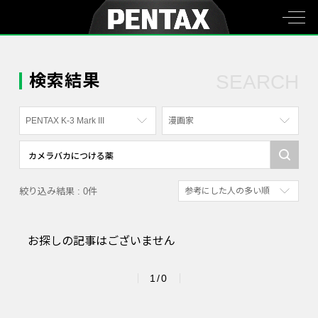
検索結果
SEARCH
PENTAX K-3 Mark III
漫画家
すべて
すべて
PENTAX K-70
写真家
絞り込み結果 : 0件
参考にした人の多い順
PENTAX KF
社員
新着順
PENTAX K-1
漫画家
お探しの記事はございません
参考にした人の多い順
PENTAX K-3 Mark III Monochrome
アクセスが多い順
PENTAX 17
1/0
PENTAX Qシリーズ