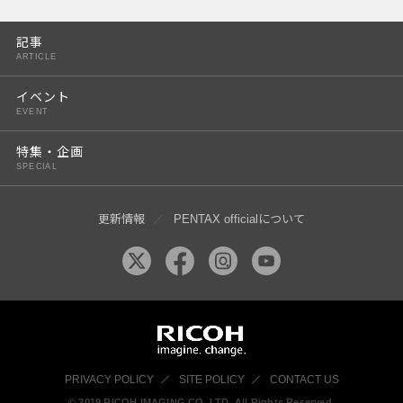
PENTAX K-3 Mark III
記事
PENTAX K-1 Mark II
ARTICLE
PENTAX KP
イベント
EVENT
PENTAX 645Z
特集・企画
SPECIAL
更新情報
PENTAX officialについて
PRIVACY POLICY
SITE POLICY
CONTACT US
© 2019 RICOH IMAGING CO, LTD. All Rights Reserved.