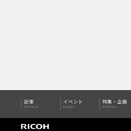
PENTAX Qシリーズ
PENTAX K-3 Mark III
PENTAX K-1 Mark II
PENTAX KP
PENTAX 645Z
記事
イベント
特集・企画
ARTICLE
EVENT
SPECIAL