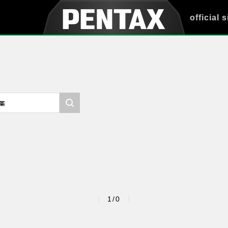
official s
1/0