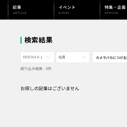
記事
イベント
特集・企画
ARTICLE
EVENT
SPECIAL
更新情報
PENTAX officialについて
検索結果
PENTAX K-1
社員
絞り込み結果 : 0件
すべて
すべて
PENTAX K-70
写真家
お探しの記事はございません
PENTAX KF
社員
PENTAX K-1
漫画家
PENTAX K-3 Mark III Monochrome
PENTAX 17