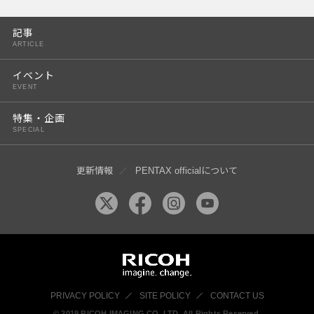
PENTAX K-3 Mark III
記事
PENTAX K-1 Mark II
ARTICLE
PENTAX KP
イベント
EVENT
PENTAX 645Z
特集・企画
SPECIAL
更新情報
PENTAX officialについて
PRIVACY POLICY
SITE POLICY
CONTACT US
© 2019 RICOH IMAGING CO, LTD. All Rights Reserved.