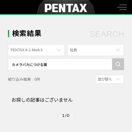
検索結果
SEARCH
PENTAX K-1 Mark II
社員
すべて
すべて
PENTAX K-70
写真家
絞り込み結果 : 0件
並び替え
PENTAX KF
社員
新着順
PENTAX K-1
漫画家
お探しの記事はございません
参考にした人の多
PENTAX K-3 Mark III Monochrome
アクセスが多い順
PENTAX 17
1/0
PENTAX Qシリーズ