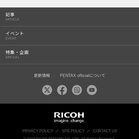
PENTAX K-3 Mark III
記事
PENTAX K-1 Mark II
ARTICLE
PENTAX KP
イベント
EVENT
PENTAX 645Z
特集・企画
SPECIAL
更新情報
PENTAX officialについて
PRIVACY POLICY
SITE POLICY
CONTACT US
© 2019 RICOH IMAGING CO, LTD. All Rights Reserved.