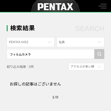
検索結果
SEARCH
PENTAX 645Z
社員
すべて
すべて
PENTAX K-70
写真家
絞り込み結果 : 0件
アクセスが多い順
PENTAX KF
社員
新着順
PENTAX K-1
漫画家
お探しの記事はございません
参考にした人の多い順
PENTAX K-3 Mark III Monochrome
アクセスが多い順
PENTAX 17
1/0
PENTAX Qシリーズ