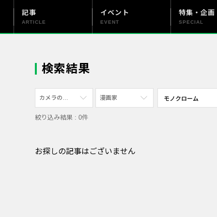
記事
イベント
特集・企画
ARTICLE
EVENT
SPECIAL
更新情報
PENTAX officialについて
検索結果
カメラの機種
漫画家
絞り込み結果 : 0件
すべて
すべて
PENTAX K-70
写真家
お探しの記事はございません
PENTAX KF
社員
PENTAX K-1
漫画家
PENTAX K-3 Mark III Monochrome
PENTAX 17