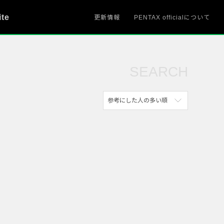
ite
更新情報
PENTAX officialについて
SEARCH
参考にした人の多い順
新着順
参考にした人の多い順
アクセスが多い順