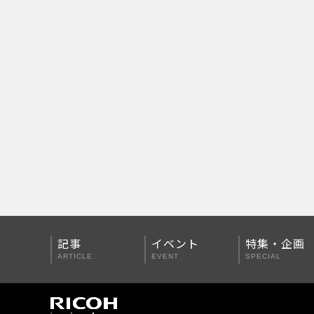
PENTAX Qシリーズ
PENTAX K-3 Mark III
PENTAX K-1 Mark II
PENTAX KP
PENTAX 645Z
記事
イベント
特集・企画
ARTICLE
EVENT
SPECIAL