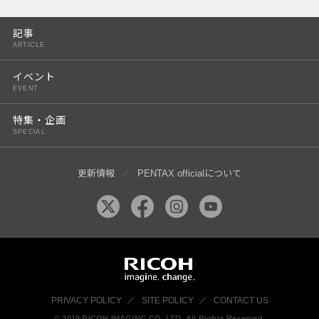
PENTAX K-3 Mark III
記事
PENTAX K-1 Mark II
ARTICLE
PENTAX KP
イベント
EVENT
PENTAX 645Z
特集・企画
SPECIAL
更新情報
PENTAX officialについて
PRIVACY POLICY
SITE POLICY
CONTACT US
© 2019 RICOH IMAGING CO, LTD. All Rights Reserved.