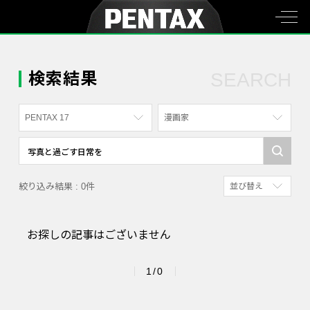
検索結果
SEARCH
PENTAX 17
漫画家
すべて
すべて
PENTAX K-70
写真家
絞り込み結果 : 0件
並び替え
PENTAX KF
社員
新着順
PENTAX K-1
漫画家
お探しの記事はございません
参考にした人の多
PENTAX K-3 Mark III Monochrome
アクセスが多い順
PENTAX 17
1/0
PENTAX Qシリーズ