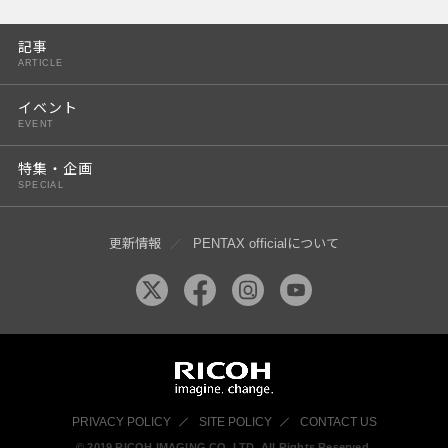
PENTAX K-3 Mark III
記事
PENTAX K-1 Mark II
ARTICLE
PENTAX KP
イベント
EVENT
PENTAX 645Z
特集・企画
SPECIAL
更新情報
PENTAX officialについて
PRIVACY POLICY
SITE POLICY
CONTACT US
© 2019 RICOH IMAGING CO, LTD. All Rights Reserved.