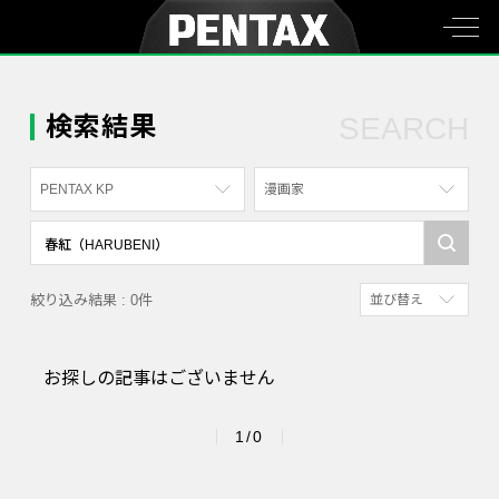
検索結果
SEARCH
PENTAX KP
漫画家
すべて
すべて
PENTAX K-70
写真家
絞り込み結果 : 0件
並び替え
PENTAX KF
社員
新着順
PENTAX K-1
漫画家
お探しの記事はございません
参考にした人の多
PENTAX K-3 Mark III Monochrome
アクセスが多い順
PENTAX 17
1/0
PENTAX Qシリーズ