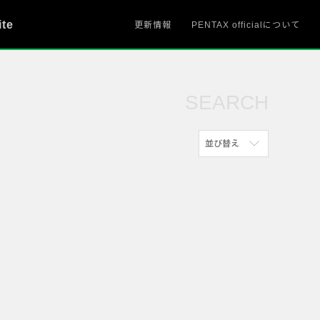
ite
更新情報
PENTAX officialについて
SEARCH
並び替え
新着順
参考にした人の多い順
アクセスが多い順