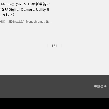
onoと (Ver.5.10の新機能)：
Digital Camera Utility 5
こっしぃ）
SHU）
,
画像仕上げ
,
Monochrome
,
誰にも聞けないDCU5
,
冬野（FUYUNO）
,
春紅
1/1
更新情報