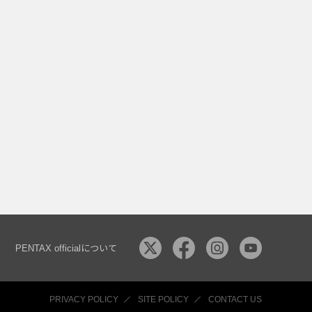
（HARUBENI）
,
Gold
,
モノクローム
,
夏天（KATEN）
PENTAX officialについて
PRIVACY POLICY
SITE POLICY
CONTACT US