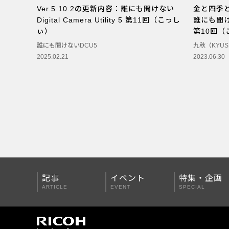
Ver.5.10.2の更新内容：誰にも聞けない
金と四季とM
PENTAX Qシリーズ
Digital Camera Utility 5 第11回（こっし
誰にも聞けない
ぃ）
第10回（
PENTAX K-3 Mark III
誰にも聞けないDCU5
九秋（KYU
PENTAX K-1 Mark II
2025.02.21
2023.06.30
PENTAX KP
PENTAX 645Z
記事
イベント
特集・企画
ARTICLE
EVENT
SPECIAL