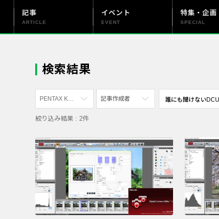
記事
イベント
特集・企画
ARTICLE
EVENT
SPECIAL
更新情報
PENTAX officialについて
検索結果
PENTAX K-3 Mark III Monochrome
記事作成者
絞り込み結果 : 2件
すべて
すべて
PENTAX K-70
写真家
PENTAX KF
社員
PENTAX K-1
漫画家
PENTAX K-3 Mark III Monochrome
PENTAX 17