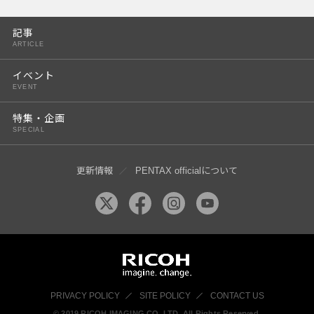
PENTAX K-3 Mark III
記事
PENTAX K-1 Mark II
ARTICLE
PENTAX KP
イベント
EVENT
PENTAX 645Z
特集・企画
SPECIAL
更新情報
PENTAX officialについて
PRIVACY POLICY
SITE POLICY
CONTACT US
© 2019 RICOH IMAGING CO, LTD. All Rights Reserved.