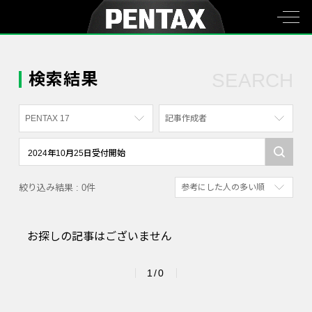
検索結果
SEARCH
PENTAX 17
記事作成者
すべて
すべて
PENTAX K-70
写真家
絞り込み結果 : 0件
参考にした人の多い順
PENTAX KF
社員
新着順
PENTAX K-1
漫画家
お探しの記事はございません
参考にした人の多い順
PENTAX K-3 Mark III Monochrome
アクセスが多い順
PENTAX 17
1/0
PENTAX Qシリーズ