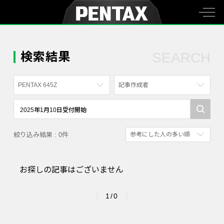
検索結果
SEARCH
PENTAX 645Z
記事作成者
すべて
すべて
PENTAX K-70
写真家
絞り込み結果 : 0件
参考にした人の多い順
PENTAX KF
社員
新着順
PENTAX K-1
漫画家
お探しの記事はございません
参考にした人の多い順
PENTAX K-3 Mark III Monochrome
アクセスが多い順
PENTAX 17
1/0
PENTAX Qシリーズ