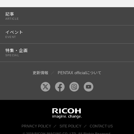
PENTAX K-3 Mark III
記事
PENTAX K-1 Mark II
ARTICLE
PENTAX KP
イベント
EVENT
PENTAX 645Z
特集・企画
SPECIAL
更新情報
PENTAX officialについて
PRIVACY POLICY
SITE POLICY
CONTACT US
© 2019 RICOH IMAGING CO, LTD. All Rights Reserved.