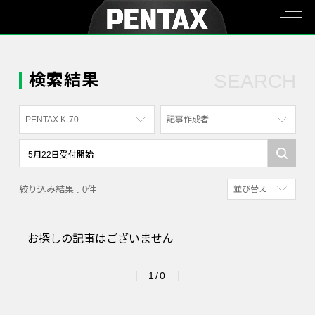
検索結果
SEARCH
PENTAX K-70
記事作成者
すべて
すべて
PENTAX K-70
写真家
絞り込み結果 : 0件
並び替え
PENTAX KF
社員
新着順
PENTAX K-1
漫画家
お探しの記事はございません
参考にした人の多
PENTAX K-3 Mark III Monochrome
アクセスが多い順
PENTAX 17
1/0
PENTAX Qシリーズ