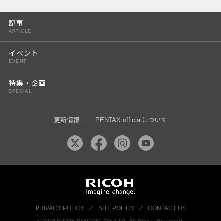
PENTAX K-3 Mark III
記事
PENTAX K-1 Mark II
ARTICLE
PENTAX KP
イベント
EVENT
PENTAX 645Z
特集・企画
SPECIAL
更新情報
PENTAX officialについて
PRIVACY POLICY
SITE POLICY
CONTACT US
© 2019 RICOH IMAGING CO, LTD. All Rights Reserved.