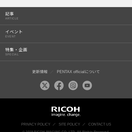
PENTAX K-3 Mark III
記事
PENTAX K-1 Mark II
ARTICLE
PENTAX KP
イベント
EVENT
PENTAX 645Z
特集・企画
SPECIAL
更新情報
PENTAX officialについて
PRIVACY POLICY
SITE POLICY
CONTACT US
© 2019 RICOH IMAGING CO, LTD. All Rights Reserved.