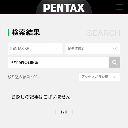
検索結果
SEARCH
PENTAX KF
記事作成者
すべて
すべて
PENTAX K-70
写真家
絞り込み結果 : 0件
アクセスが多い順
PENTAX KF
社員
新着順
PENTAX K-1
漫画家
お探しの記事はございません
参考にした人の多い順
PENTAX K-3 Mark III Monochrome
アクセスが多い順
PENTAX 17
1/0
PENTAX Qシリーズ