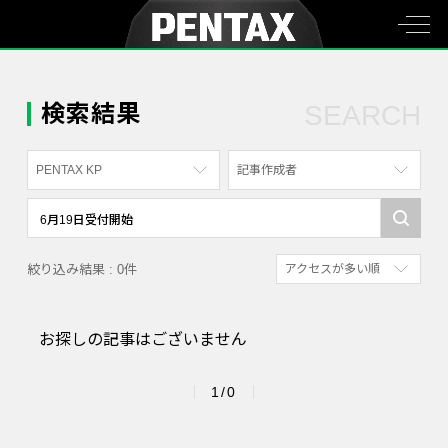
検索結果
SEARCH
PENTAX KP
記事作成者
すべて
すべて
PENTAX K-70
写真家
絞り込み結果 : 0件
アクセスが多い順
PENTAX KF
社員
新着順
PENTAX K-1
漫画家
お探しの記事はございません
参考にした人の多い順
PENTAX K-3 Mark III Monochrome
アクセスが多い順
PENTAX 17
1/0
PENTAX Qシリーズ