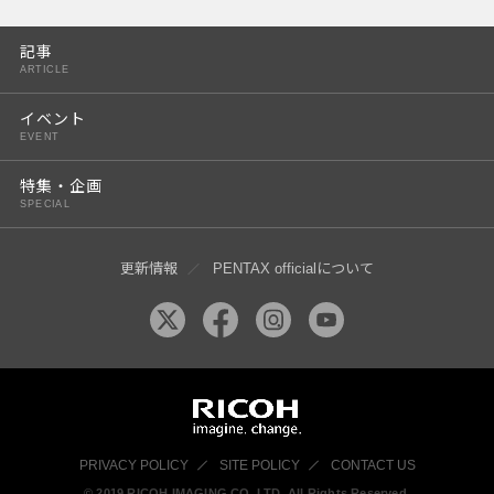
PENTAX K-3 Mark III
記事
PENTAX K-1 Mark II
ARTICLE
PENTAX KP
イベント
EVENT
PENTAX 645Z
特集・企画
SPECIAL
更新情報
PENTAX officialについて
PRIVACY POLICY
SITE POLICY
CONTACT US
© 2019 RICOH IMAGING CO, LTD. All Rights Reserved.