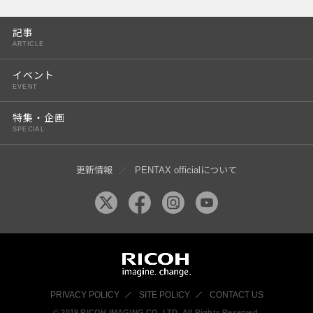
PENTAX K-3 Mark III
記事
PENTAX K-1 Mark II
ARTICLE
PENTAX KP
イベント
EVENT
PENTAX 645Z
特集・企画
SPECIAL
更新情報
PENTAX officialについて
PRIVACY POLICY
SITE POLICY
CONTACT US
© 2019 RICOH IMAGING CO, LTD. All Rights Reserved.