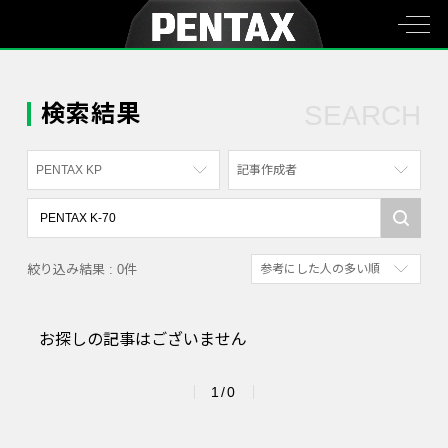
検索結果
SEARCH
PENTAX KP
記事作成者
すべて
すべて
PENTAX K-70
写真家
絞り込み結果 : 0件
参考にした人の多い順
PENTAX KF
社員
新着順
PENTAX K-1
漫画家
お探しの記事はございません
参考にした人の多い順
PENTAX K-3 Mark III Monochrome
アクセスが多い順
PENTAX 17
1/0
PENTAX Qシリーズ