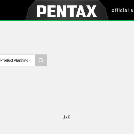
official s
1/0