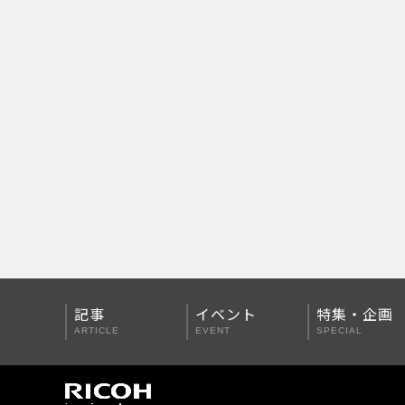
PENTAX Qシリーズ
PENTAX K-3 Mark III
PENTAX K-1 Mark II
PENTAX KP
PENTAX 645Z
記事
イベント
特集・企画
ARTICLE
EVENT
SPECIAL