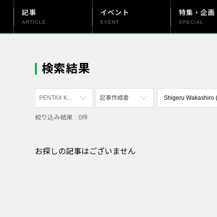
記事
イベント
特集・企画
ARTICLE
EVENT
SPECIAL
更新情報
PENTAX officialについて
検索結果
PENTAX K-70
記事作成者
絞り込み結果 : 0件
すべて
すべて
PENTAX K-70
写真家
お探しの記事はございません
PENTAX KF
社員
PENTAX K-1
漫画家
PENTAX K-3 Mark III Monochrome
PENTAX 17