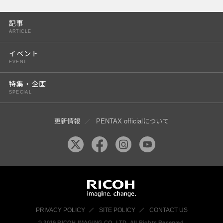
PENTAX K-3 Mark III
記事
PENTAX K-1 Mark II
ARTICLE
PENTAX KP
イベント
EVENT
PENTAX 645Z
特集・企画
SPECIAL
更新情報
PENTAX officialについて
PRIVACY POLICY
SITE POLICY
CONTACT US
© 2019 RICOH IMAGING CO, LTD. All Rights Reserved.