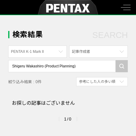
検索結果
SEARCH
PENTAX K-1 Mark II
記事作成者
すべて
すべて
PENTAX K-70
写真家
絞り込み結果 : 0件
参考にした人の多い順
PENTAX KF
社員
新着順
PENTAX K-1
漫画家
お探しの記事はございません
参考にした人の多い順
PENTAX K-3 Mark III Monochrome
アクセスが多い順
PENTAX 17
1/0
PENTAX Qシリーズ