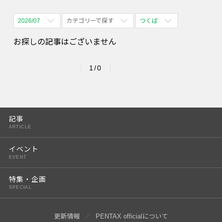
2026/07
カテゴリーで探す
つくば
全期間
全て表示
全て表示
お探しの記事はございません
2026/08
体験会
名古屋
1/0
2026/09
PENTAX散歩
四ツ谷
2026/10
2026/11
記事
ARTICLE
2026/12
イベント
2027/01
EVENT
2027/02
特集・企画
SPECIAL
2027/03
2027/04
更新情報
PENTAX officialについて