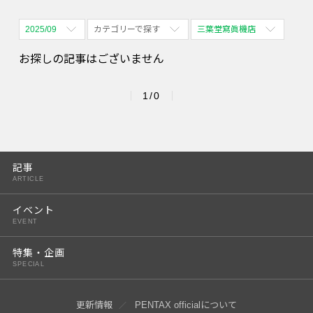
2025/09
カテゴリーで探す
三葉堂寫眞機店
全期間
全て表示
全て表示
お探しの記事はございません
2026/08
体験会
名古屋
1/0
2026/09
PENTAX散歩
四ツ谷
2026/10
2026/11
記事
ARTICLE
2026/12
イベント
2027/01
EVENT
2027/02
特集・企画
SPECIAL
2027/03
2027/04
更新情報
PENTAX officialについて