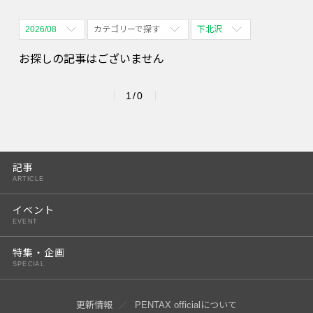
2026/08
カテゴリーで探す
下北沢
全期間
全て表示
全て表示
お探しの記事はございません
2026/08
体験会
名古屋
1/0
2026/09
PENTAX散歩
四ツ谷
2026/10
2026/11
記事
ARTICLE
2026/12
イベント
2027/01
EVENT
2027/02
特集・企画
SPECIAL
2027/03
2027/04
更新情報
PENTAX officialについて