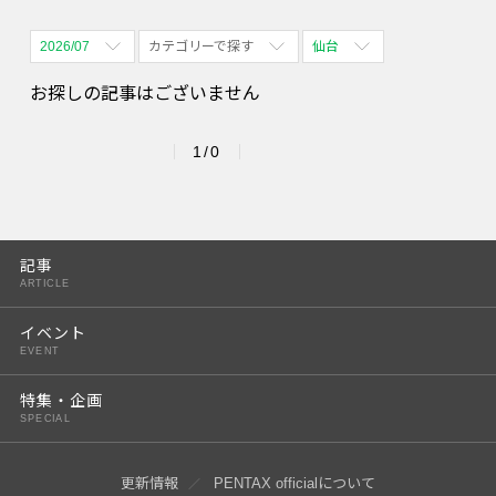
2026/07
カテゴリーで探す
仙台
全期間
全て表示
全て表示
お探しの記事はございません
2026/08
体験会
名古屋
1/0
2026/09
PENTAX散歩
四ツ谷
2026/10
2026/11
記事
ARTICLE
2026/12
イベント
2027/01
EVENT
2027/02
特集・企画
SPECIAL
2027/03
2027/04
更新情報
PENTAX officialについて