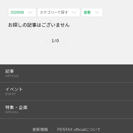
2026/08
カテゴリーで探す
倉敷
全期間
全て表示
全て表示
お探しの記事はございません
2026/08
体験会
名古屋
1/0
2026/09
PENTAX散歩
四ツ谷
2026/10
2026/11
記事
ARTICLE
2026/12
イベント
2027/01
EVENT
2027/02
特集・企画
SPECIAL
2027/03
2027/04
更新情報
PENTAX officialについて