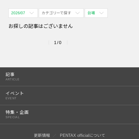
2026/07
カテゴリーで探す
台場
全期間
全て表示
全て表示
お探しの記事はございません
2026/08
体験会
名古屋
1/0
2026/09
PENTAX散歩
四ツ谷
2026/10
2026/11
記事
ARTICLE
2026/12
イベント
2027/01
EVENT
2027/02
特集・企画
SPECIAL
2027/03
2027/04
更新情報
PENTAX officialについて