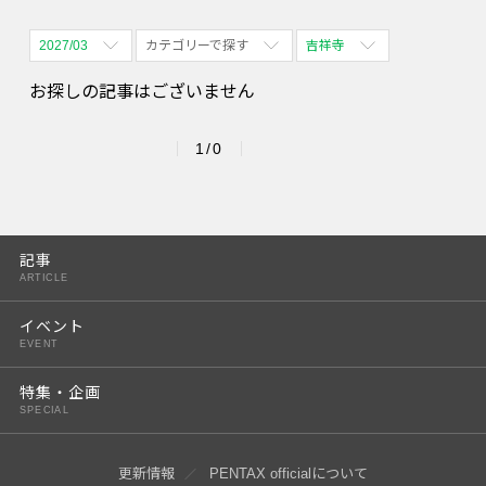
2027/03
カテゴリーで探す
吉祥寺
全期間
全て表示
全て表示
お探しの記事はございません
2026/08
体験会
名古屋
1/0
2026/09
PENTAX散歩
四ツ谷
2026/10
2026/11
記事
ARTICLE
2026/12
イベント
2027/01
EVENT
2027/02
特集・企画
SPECIAL
2027/03
2027/04
更新情報
PENTAX officialについて