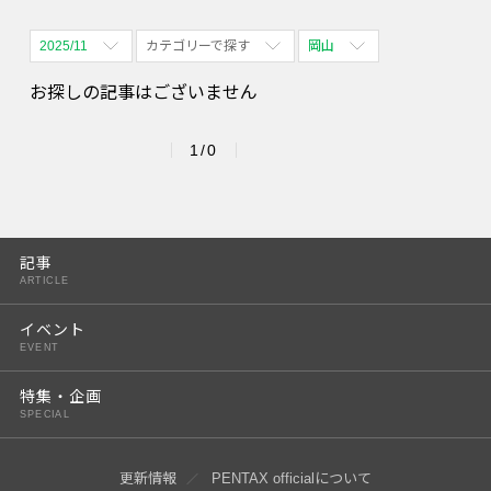
2025/11
カテゴリーで探す
岡山
全期間
全て表示
全て表示
お探しの記事はございません
2026/08
体験会
名古屋
1/0
2026/09
PENTAX散歩
四ツ谷
2026/10
2026/11
記事
ARTICLE
2026/12
イベント
2027/01
EVENT
2027/02
特集・企画
SPECIAL
2027/03
2027/04
更新情報
PENTAX officialについて