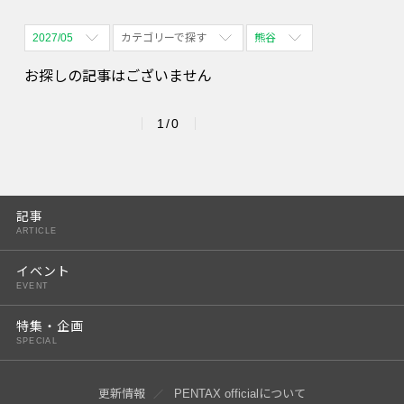
2027/05
カテゴリーで探す
熊谷
全期間
全て表示
全て表示
お探しの記事はございません
2026/08
体験会
名古屋
1/0
2026/09
PENTAX散歩
四ツ谷
2026/10
2026/11
記事
ARTICLE
2026/12
イベント
2027/01
EVENT
2027/02
特集・企画
SPECIAL
2027/03
2027/04
更新情報
PENTAX officialについて