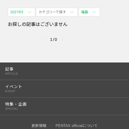
2027/03
カテゴリーで探す
福島
全期間
全て表示
全て表示
お探しの記事はございません
2026/08
体験会
名古屋
1/0
2026/09
PENTAX散歩
四ツ谷
2026/10
2026/11
記事
ARTICLE
2026/12
イベント
2027/01
EVENT
2027/02
特集・企画
SPECIAL
2027/03
2027/04
更新情報
PENTAX officialについて