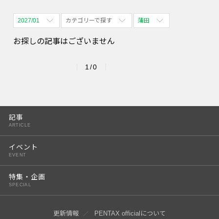
2027/01
カテゴリーで探す
蒲田
全期間
全て表示
全て表示
お探しの記事はございません
2026/08
体験会
名古屋
1/0
2026/09
PENTAX散歩
四ツ谷
2026/10
2026/11
記事
ARTICLE
2026/12
イベント
2027/01
EVENT
2027/02
特集・企画
SPECIAL
2027/03
2027/04
更新情報
PENTAX officialについて