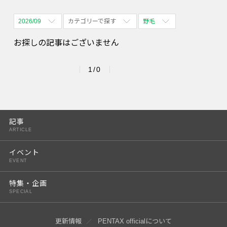
2026/09
カテゴリーで探す
野毛
全期間
全て表示
全て表示
お探しの記事はございません
2026/08
体験会
名古屋
1/0
2026/09
PENTAX散歩
四ツ谷
2026/10
2026/11
記事
ARTICLE
2026/12
イベント
2027/01
EVENT
2027/02
特集・企画
SPECIAL
2027/03
2027/04
更新情報
PENTAX officialについて