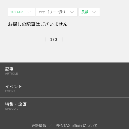
2027/03
カテゴリーで探す
長瀞
全期間
全て表示
全て表示
お探しの記事はございません
2026/08
体験会
名古屋
1/0
2026/09
PENTAX散歩
四ツ谷
2026/10
2026/11
記事
ARTICLE
2026/12
イベント
2027/01
EVENT
2027/02
特集・企画
SPECIAL
2027/03
2027/04
更新情報
PENTAX officialについて