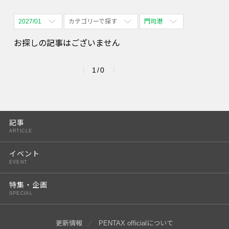
2027/01
カテゴリーで探す
門司港
全期間
全て表示
全て表示
お探しの記事はございません
2026/08
体験会
名古屋
1/0
2026/09
PENTAX散歩
四ツ谷
2026/10
2026/11
記事
ARTICLE
2026/12
イベント
2027/01
EVENT
2027/02
特集・企画
SPECIAL
2027/03
2027/04
更新情報
PENTAX officialについて