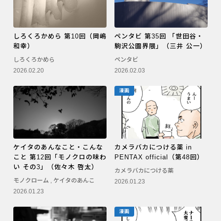
しろくろかめら 第10回（岡嶋
ペンタビ 第35回 「世田谷・
和幸）
駒沢公園界隈」（三井 公一）
しろくろかめら
ペンタビ
2026.02.20
2026.02.03
漫画
ケイタのあんなこと・こんな
カメラバカにつける薬 in
こと 第12回「モノクロの味わ
PENTAX official（第48回）
い その3」（佐々木 啓太）
カメラバカにつける薬
モノクローム
,
ケイタのあんこ
2026.01.23
2026.01.23
漫画