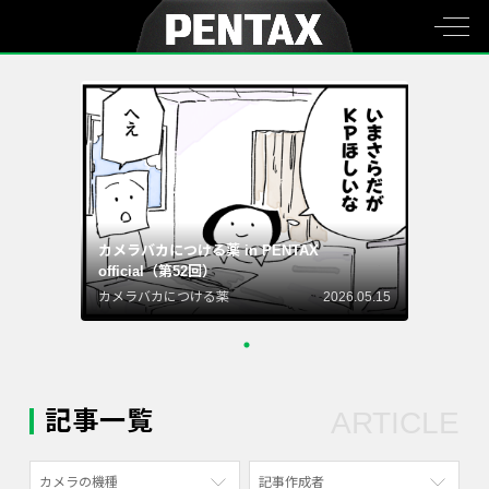
カメラバカにつける薬 in PENTAX
official（第52回）
カメラバカにつける薬
2026.05.15
記事一覧
ARTICLE
カメラの機種
記事作成者