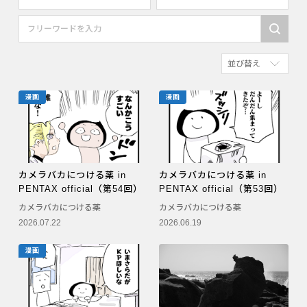
すべて
すべて
PENTAX K-70
写真家
並び替え
PENTAX KF
社員
新着順
PENTAX K-1
漫画家
漫画
漫画
参考にした人の多
PENTAX K-3 Mark III Monochrome
アクセスが多い順
PENTAX 17
PENTAX Qシリーズ
カメラバカにつける薬 in
カメラバカにつける薬 in
PENTAX official（第54回）
PENTAX official（第53回）
PENTAX K-3 Mark III
カメラバカにつける薬
カメラバカにつける薬
2026.07.22
2026.06.19
PENTAX K-1 Mark II
PENTAX KP
漫画
PENTAX 645Z