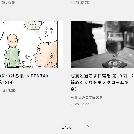
につける薬
2026.02.20
つける薬 in PENTAX
写真と過ごす日常を 第19回「2
l（第48回）
締めくくりをモノクロームで」
奈）
につける薬
写真と過ごす日常を
2025.12.23
1/50