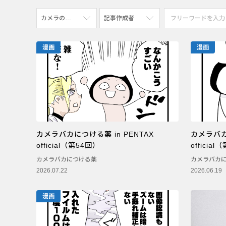
カメラの機種
記事作成者
すべて
すべて
漫画
漫画
PENTAX K-70
写真家
PENTAX KF
社員
PENTAX K-1
漫画家
PENTAX K-3 Mark III Monochrome
カメラバカにつける薬 in PENTAX
カメラバカに
PENTAX 17
official（第54回）
officia
PENTAX Qシリーズ
カメラバカにつける薬
カメラバカ
2026.07.22
2026.06.19
PENTAX K-3 Mark III
PENTAX K-1 Mark II
漫画
PENTAX KP