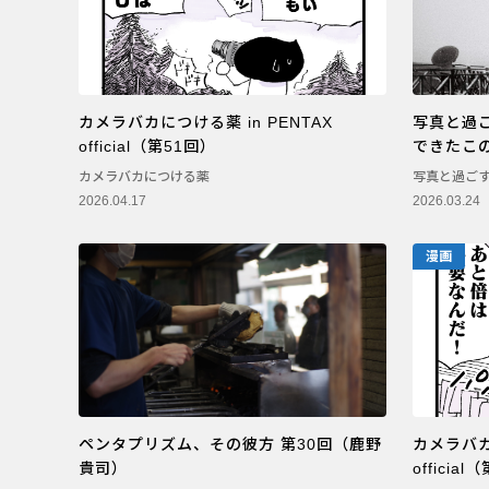
PENTAX 645Z
カメラバカにつける薬 in PENTAX
写真と過ご
official（第51回）
できたこ
カメラバカにつける薬
写真と過ご
2026.04.17
2026.03.24
漫画
ペンタプリズム、その彼方 第30回（鹿野
カメラバカに
貴司）
officia