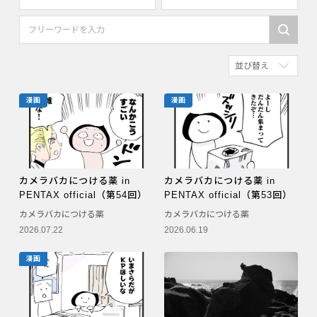
すべて
すべて
PENTAX K-70
写真家
並び替え
PENTAX KF
社員
新着順
PENTAX K-1
漫画家
漫画
漫画
参考にした人の多
PENTAX K-3 Mark III Monochrome
アクセスが多い順
PENTAX 17
PENTAX Qシリーズ
カメラバカにつける薬 in
カメラバカにつける薬 in
PENTAX official（第54回）
PENTAX official（第53回）
PENTAX K-3 Mark III
カメラバカにつける薬
カメラバカにつける薬
2026.07.22
2026.06.19
PENTAX K-1 Mark II
PENTAX KP
漫画
PENTAX 645Z