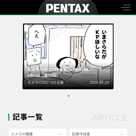
カメラバカにつける薬 in PENTAX
official（第52回）
カメラバカにつける薬
2026.05.15
記事一覧
ARTICLE
カメラの機種
記事作成者