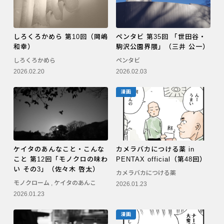
しろくろかめら 第10回（岡嶋
ペンタビ 第35回 「世田谷・
和幸）
駒沢公園界隈」（三井 公一）
しろくろかめら
ペンタビ
2026.02.20
2026.02.03
漫画
ケイタのあんなこと・こんな
カメラバカにつける薬 in
こと 第12回「モノクロの味わ
PENTAX official（第48回）
い その3」（佐々木 啓太）
カメラバカにつける薬
モノクローム
,
ケイタのあんこ
2026.01.23
2026.01.23
漫画