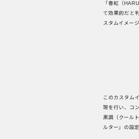
「春紅（HAR
て効果的だと
スタムイメー
このカスタム
現を行い、コ
黒調（クール
ルター」の設