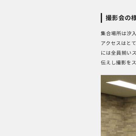
撮影会の
集合場所は汐
アクセスはと
には全員揃い
伝えし撮影を