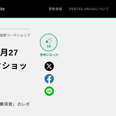
ite
更新情報
PENTAX officialについて
真家ワークショップ
16
月27
参考になった
クショッ
n 横須賀」のレポ