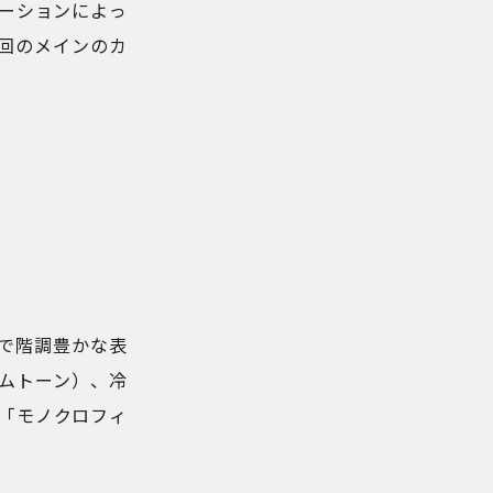
ケーションによっ
回のメインのカ
で階調豊かな表
ムトーン）、冷
「モノクロフィ
。