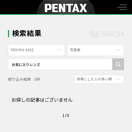
検索結果
SEARCH
PENTAX 645Z
写真家
すべて
すべて
PENTAX K-70
写真家
絞り込み結果 : 0件
参考にした人の多い順
PENTAX KF
社員
新着順
PENTAX K-1
漫画家
お探しの記事はございません
参考にした人の多い順
PENTAX K-3 Mark III Monochrome
アクセスが多い順
PENTAX 17
1/0
PENTAX Qシリーズ