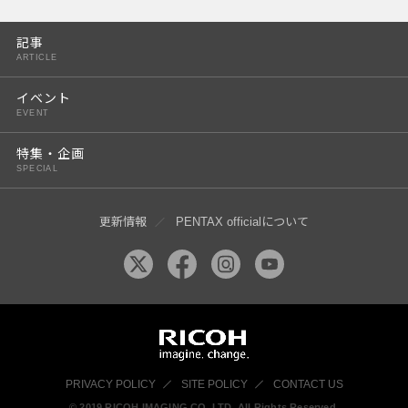
PENTAX K-3 Mark III
記事
PENTAX K-1 Mark II
ARTICLE
PENTAX KP
イベント
EVENT
PENTAX 645Z
特集・企画
SPECIAL
更新情報
PENTAX officialについて
PRIVACY POLICY
SITE POLICY
CONTACT US
© 2019 RICOH IMAGING CO, LTD. All Rights Reserved.