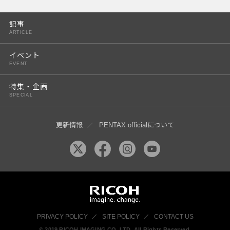
PENTAX K-3 Mark III
記事
PENTAX K-1 Mark II
ARTICLE
PENTAX KP
イベント
EVENT
PENTAX 645Z
特集・企画
SPECIAL
更新情報
PENTAX officialについて
PRIVACY POLICY
SITE POLICY
CONTACT US
© 2019 RICOH IMAGING CO, LTD. All Rights Reserved.