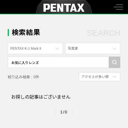
検索結果
SEARCH
PENTAX K-1 Mark II
写真家
すべて
すべて
PENTAX K-70
写真家
絞り込み結果 : 0件
アクセスが多い順
PENTAX KF
社員
新着順
PENTAX K-1
漫画家
お探しの記事はございません
参考にした人の多い順
PENTAX K-3 Mark III Monochrome
アクセスが多い順
PENTAX 17
1/0
PENTAX Qシリーズ