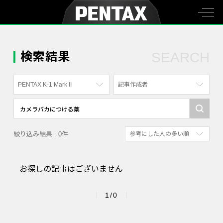
検索結果
SEARCH
PENTAX K-1 Mark II
記事作成者
すべて
すべて
PENTAX K-70
写真家
絞り込み結果 : 0件
参考にした人の多い順
PENTAX KF
社員
新着順
PENTAX K-1
漫画家
お探しの記事はございません
参考にした人の多い順
PENTAX K-3 Mark III Monochrome
アクセスが多い順
PENTAX 17
1/0
PENTAX Qシリーズ