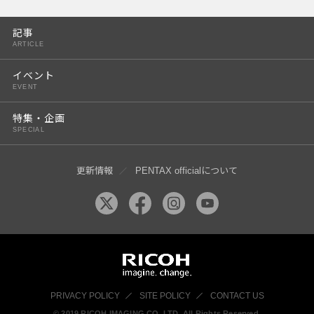
PENTAX K-3 Mark III
記事
PENTAX K-1 Mark II
ARTICLE
PENTAX KP
イベント
EVENT
PENTAX 645Z
特集・企画
SPECIAL
更新情報
PENTAX officialについて
PRIVACY POLICY
SITE POLICY
CONTACT US
© 2019 RICOH IMAGING CO, LTD. All Rights Reserved.