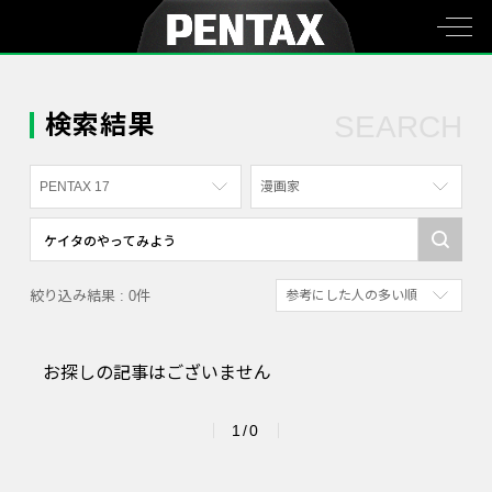
検索結果
SEARCH
PENTAX 17
漫画家
すべて
すべて
PENTAX K-70
写真家
絞り込み結果 : 0件
参考にした人の多い順
PENTAX KF
社員
新着順
PENTAX K-1
漫画家
お探しの記事はございません
参考にした人の多い順
PENTAX K-3 Mark III Monochrome
アクセスが多い順
PENTAX 17
1/0
PENTAX Qシリーズ