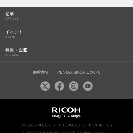
PENTAX K-3 Mark III
記事
PENTAX K-1 Mark II
ARTICLE
PENTAX KP
イベント
EVENT
PENTAX 645Z
特集・企画
SPECIAL
更新情報
PENTAX officialについて
PRIVACY POLICY
SITE POLICY
CONTACT US
© 2019 RICOH IMAGING CO, LTD. All Rights Reserved.