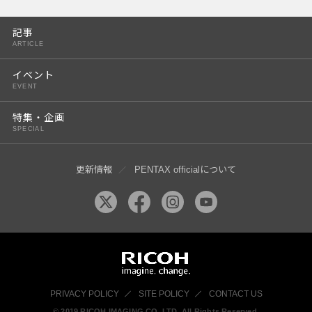
PENTAX K-3 Mark III
記事
PENTAX K-1 Mark II
ARTICLE
PENTAX KP
イベント
EVENT
PENTAX 645Z
特集・企画
SPECIAL
更新情報
PENTAX officialについて
PRIVACY POLICY
SITE POLICY
CONTACT US
© 2019 RICOH IMAGING CO, LTD. All Rights Reserved.