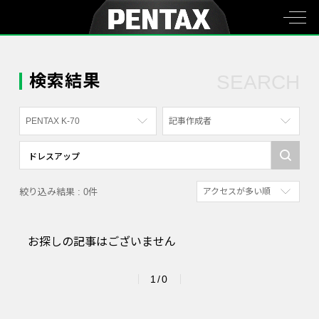
検索結果
SEARCH
PENTAX K-70
記事作成者
すべて
すべて
PENTAX K-70
写真家
絞り込み結果 : 0件
アクセスが多い順
PENTAX KF
社員
新着順
PENTAX K-1
漫画家
お探しの記事はございません
参考にした人の多い順
PENTAX K-3 Mark III Monochrome
アクセスが多い順
PENTAX 17
1/0
PENTAX Qシリーズ