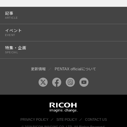
PENTAX K-3 Mark III
記事
PENTAX K-1 Mark II
ARTICLE
PENTAX KP
イベント
EVENT
PENTAX 645Z
特集・企画
SPECIAL
更新情報
PENTAX officialについて
PRIVACY POLICY
SITE POLICY
CONTACT US
© 2019 RICOH IMAGING CO, LTD. All Rights Reserved.