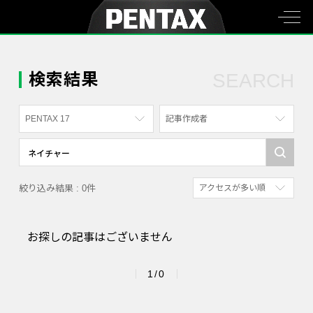
検索結果
SEARCH
PENTAX 17
記事作成者
すべて
すべて
PENTAX K-70
写真家
絞り込み結果 : 0件
アクセスが多い順
PENTAX KF
社員
新着順
PENTAX K-1
漫画家
お探しの記事はございません
参考にした人の多い順
PENTAX K-3 Mark III Monochrome
アクセスが多い順
PENTAX 17
1/0
PENTAX Qシリーズ