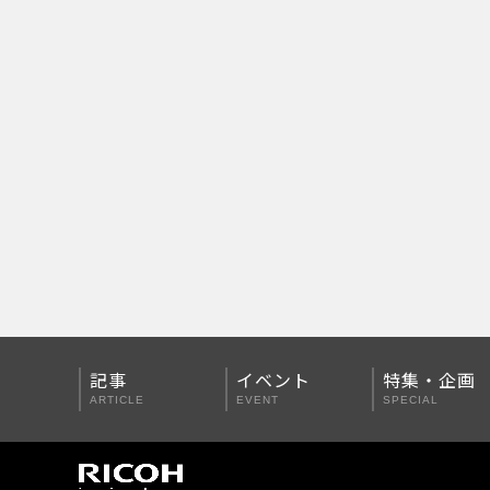
PENTAX Qシリーズ
PENTAX K-3 Mark III
PENTAX K-1 Mark II
PENTAX KP
PENTAX 645Z
記事
イベント
特集・企画
ARTICLE
EVENT
SPECIAL