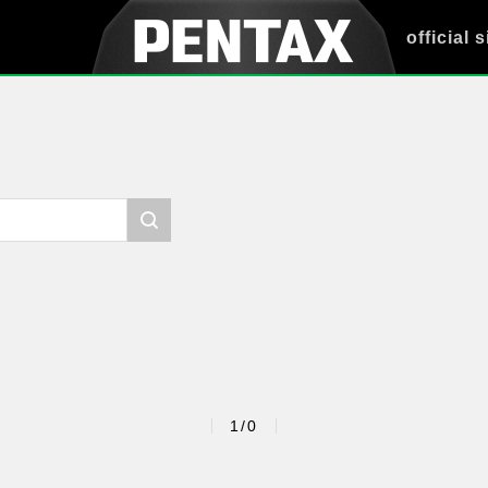
official s
1/0