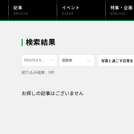
記事
イベント
特集・企画
ARTICLE
EVENT
SPECIAL
更新情報
PENTAX officialについて
検索結果
PENTAX K-3 Mark III
漫画家
絞り込み結果 : 0件
すべて
すべて
PENTAX K-70
写真家
お探しの記事はございません
PENTAX KF
社員
PENTAX K-1
漫画家
PENTAX K-3 Mark III Monochrome
PENTAX 17