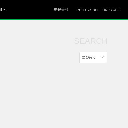
ite
更新情報
PENTAX officialについて
SEARCH
並び替え
新着順
参考にした人の多い順
アクセスが多い順