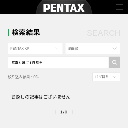
検索結果
SEARCH
PENTAX KP
漫画家
すべて
すべて
PENTAX K-70
写真家
絞り込み結果 : 0件
並び替え
PENTAX KF
社員
新着順
PENTAX K-1
漫画家
お探しの記事はございません
参考にした人の多
PENTAX K-3 Mark III Monochrome
アクセスが多い順
PENTAX 17
1/0
PENTAX Qシリーズ