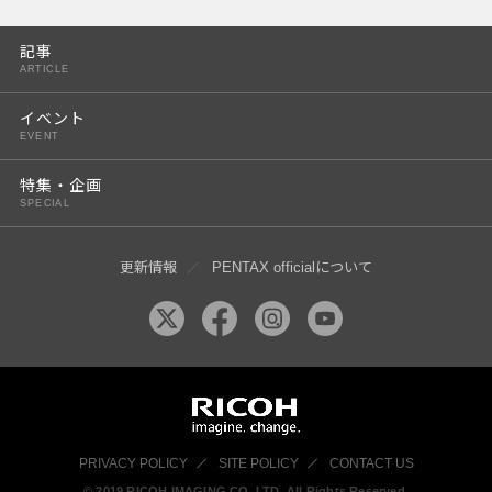
PENTAX K-3 Mark III
記事
PENTAX K-1 Mark II
ARTICLE
PENTAX KP
イベント
EVENT
PENTAX 645Z
特集・企画
SPECIAL
更新情報
PENTAX officialについて
PRIVACY POLICY
SITE POLICY
CONTACT US
© 2019 RICOH IMAGING CO, LTD. All Rights Reserved.