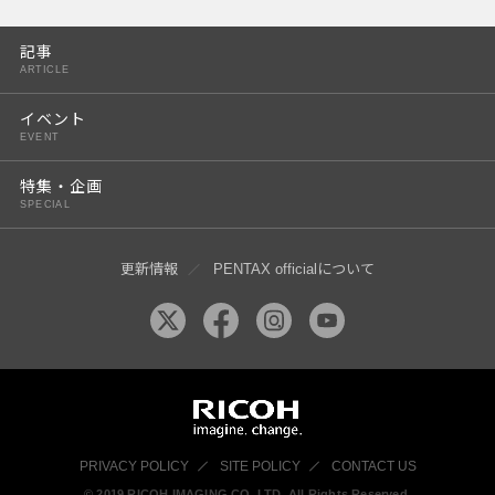
PENTAX K-3 Mark III
記事
PENTAX K-1 Mark II
ARTICLE
PENTAX KP
イベント
EVENT
PENTAX 645Z
特集・企画
SPECIAL
更新情報
PENTAX officialについて
PRIVACY POLICY
SITE POLICY
CONTACT US
© 2019 RICOH IMAGING CO, LTD. All Rights Reserved.