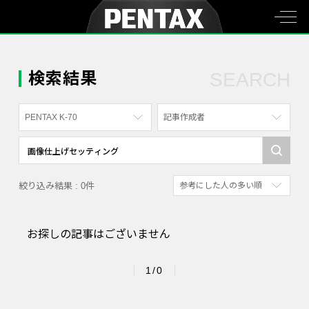
検索結果
SEARCH
PENTAX K-70
記事作成者
すべて
すべて
PENTAX K-70
写真家
絞り込み結果 : 0件
参考にした人の多い順
PENTAX KF
社員
新着順
PENTAX K-1
漫画家
お探しの記事はございません
参考にした人の多い順
PENTAX K-3 Mark III Monochrome
アクセスが多い順
PENTAX 17
1/0
PENTAX Qシリーズ