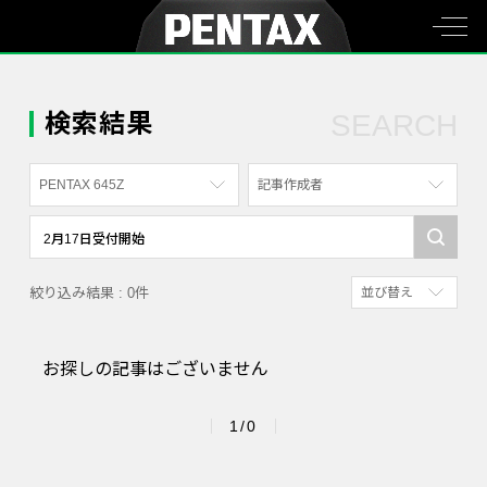
検索結果
SEARCH
PENTAX 645Z
記事作成者
すべて
すべて
PENTAX K-70
写真家
絞り込み結果 : 0件
並び替え
PENTAX KF
社員
新着順
PENTAX K-1
漫画家
お探しの記事はございません
参考にした人の多
PENTAX K-3 Mark III Monochrome
アクセスが多い順
PENTAX 17
1/0
PENTAX Qシリーズ