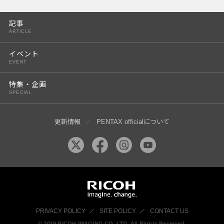
PENTAX K-3 Mark III
記事
PENTAX K-1 Mark II
ARTICLE
PENTAX KP
イベント
EVENT
PENTAX 645Z
特集・企画
SPECIAL
更新情報
PENTAX officialについて
PRIVACY POLICY
SITE POLICY
CONTACT US
© 2019 RICOH IMAGING CO, LTD. All Rights Reserved.