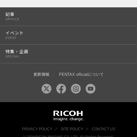
PENTAX K-3 Mark III
記事
PENTAX K-1 Mark II
ARTICLE
PENTAX KP
イベント
EVENT
PENTAX 645Z
特集・企画
SPECIAL
更新情報
PENTAX officialについて
PRIVACY POLICY
SITE POLICY
CONTACT US
© 2019 RICOH IMAGING CO, LTD. All Rights Reserved.