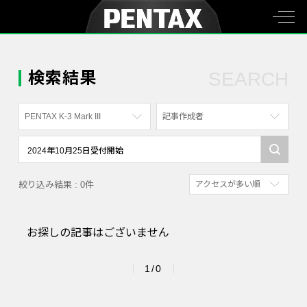
検索結果
SEARCH
PENTAX K-3 Mark III
記事作成者
すべて
すべて
PENTAX K-70
写真家
絞り込み結果 : 0件
アクセスが多い順
PENTAX KF
社員
新着順
PENTAX K-1
漫画家
お探しの記事はございません
参考にした人の多い順
PENTAX K-3 Mark III Monochrome
アクセスが多い順
PENTAX 17
1/0
PENTAX Qシリーズ