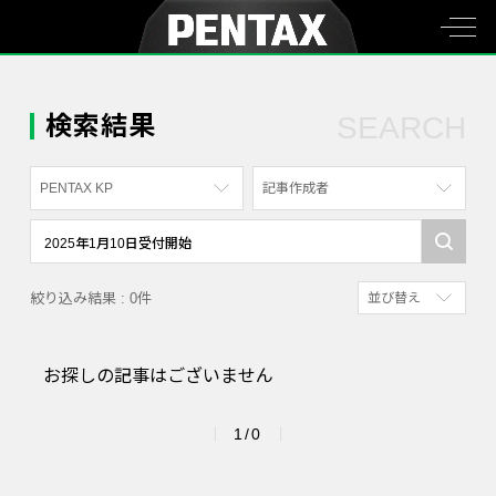
検索結果
SEARCH
PENTAX KP
記事作成者
すべて
すべて
PENTAX K-70
写真家
絞り込み結果 : 0件
並び替え
PENTAX KF
社員
新着順
PENTAX K-1
漫画家
お探しの記事はございません
参考にした人の多
PENTAX K-3 Mark III Monochrome
アクセスが多い順
PENTAX 17
1/0
PENTAX Qシリーズ