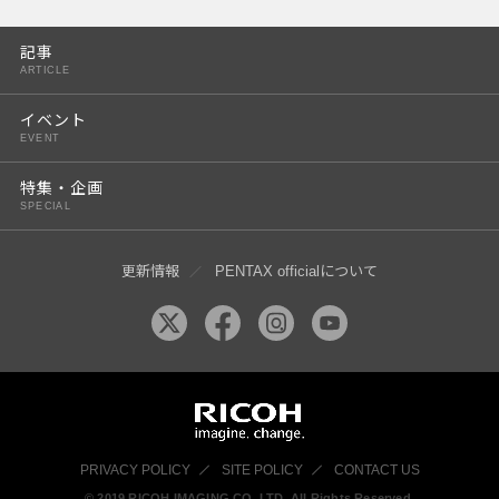
PENTAX K-3 Mark III
記事
PENTAX K-1 Mark II
ARTICLE
PENTAX KP
イベント
EVENT
PENTAX 645Z
特集・企画
SPECIAL
更新情報
PENTAX officialについて
PRIVACY POLICY
SITE POLICY
CONTACT US
© 2019 RICOH IMAGING CO, LTD. All Rights Reserved.