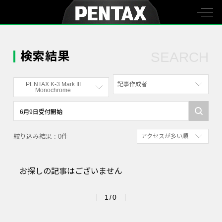
検索結果
SEARCH
PENTAX K-3 Mark III
記事作成者
Monochrome
すべて
すべて
写真家
PENTAX K-70
絞り込み結果 : 0件
アクセスが多い順
社員
PENTAX KF
新着順
漫画家
PENTAX K-1
お探しの記事はございません
参考にした人の多い順
PENTAX K-3 Mark III Monochrome
アクセスが多い順
PENTAX 17
1/0
PENTAX Qシリーズ