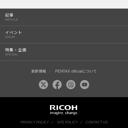
PENTAX K-3 Mark III
記事
PENTAX K-1 Mark II
ARTICLE
PENTAX KP
イベント
EVENT
PENTAX 645Z
特集・企画
SPECIAL
更新情報
PENTAX officialについて
PRIVACY POLICY
SITE POLICY
CONTACT US