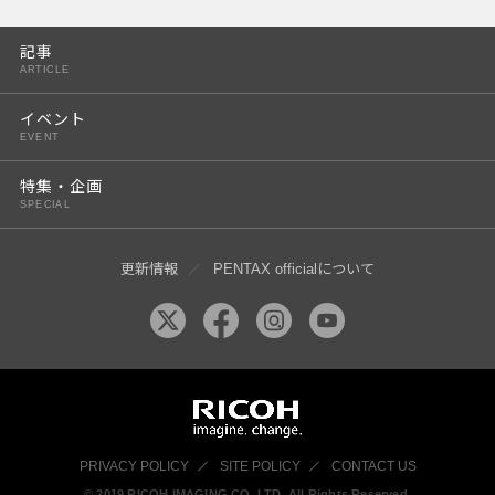
PENTAX K-3 Mark III
記事
PENTAX K-1 Mark II
ARTICLE
PENTAX KP
イベント
EVENT
PENTAX 645Z
特集・企画
SPECIAL
更新情報
PENTAX officialについて
PRIVACY POLICY
SITE POLICY
CONTACT US
© 2019 RICOH IMAGING CO, LTD. All Rights Reserved.