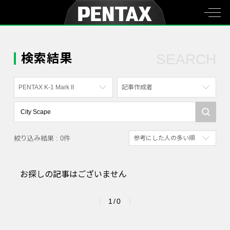
検索結果
SEARCH
PENTAX K-1 Mark II
記事作成者
すべて
すべて
PENTAX K-70
写真家
絞り込み結果 : 0件
参考にした人の多い順
PENTAX KF
社員
新着順
PENTAX K-1
漫画家
お探しの記事はございません
参考にした人の多い順
PENTAX K-3 Mark III Monochrome
アクセスが多い順
PENTAX 17
1/0
PENTAX Qシリーズ