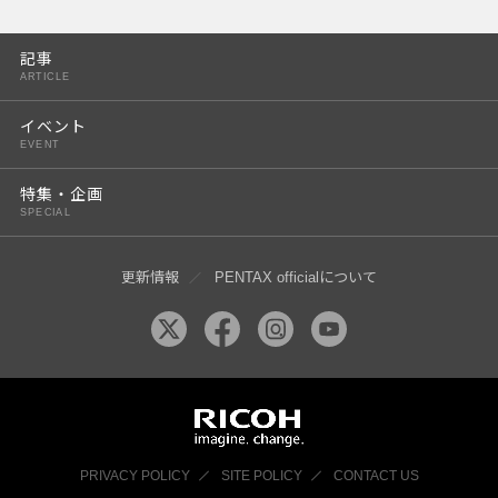
PENTAX K-3 Mark III
記事
PENTAX K-1 Mark II
ARTICLE
PENTAX KP
イベント
EVENT
PENTAX 645Z
特集・企画
SPECIAL
更新情報
PENTAX officialについて
PRIVACY POLICY
SITE POLICY
CONTACT US