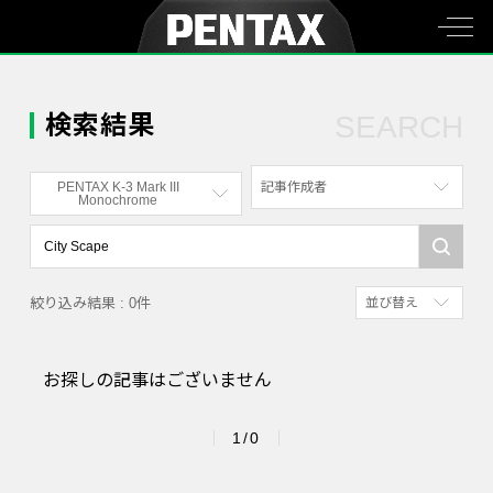
検索結果
SEARCH
PENTAX K-3 Mark III
記事作成者
Monochrome
すべて
すべて
写真家
PENTAX K-70
絞り込み結果 : 0件
並び替え
社員
PENTAX KF
新着順
漫画家
PENTAX K-1
お探しの記事はございません
参考にした人の多
PENTAX K-3 Mark III Monochrome
アクセスが多い順
PENTAX 17
1/0
PENTAX Qシリーズ